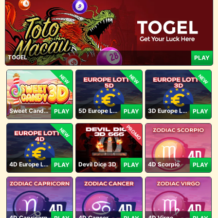
TOGEL
PLAY
NEW
NEW
NEW
Sweet Candy 3D
5D Europe Lotto
3D Europe Lotto
PLAY
PLAY
PLAY
PROMO
NEW
4D Europe Lotto
Devil Dice 3D
4D Scorpio
PLAY
PLAY
PLAY
4D Capricorn
4D Cancer
4D Virgo