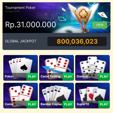
Tournament Poker
10 Aug 2026
Rp.31.000.000
VIEW
800,036,023
GLOBAL JACKPOT
Poker
Ceme Keliling
Domino
PLAY
PLAY
PLAY
Ceme
Bandar Capsa
Super10
PLAY
PLAY
PLAY