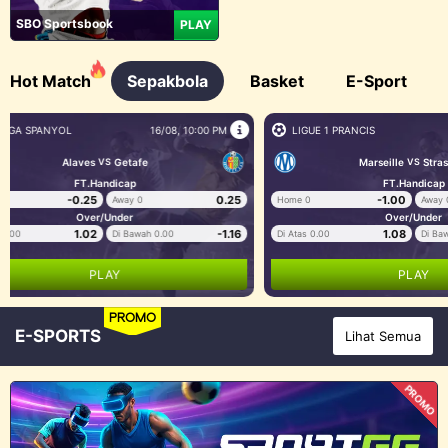
SBO Sportsbook
PLAY
Hot Match
Sepakbola
Basket
E-Sport
LIGUE 1 PRANCIS
22/08, 1:45 AM
LIGA UTAMA INGGRIS
Marseille
VS
Strasbourg
Arse
FT.Handicap
F
-1.00
1.00
-2
Home 0
Away 0
Home 0
Over/Under
O
1.08
-1.26
-1
Di Atas 0.00
Di Bawah 0.00
Di Atas 0.00
PLAY
PROMO
E-SPORTS
Lihat Semua
PROMO