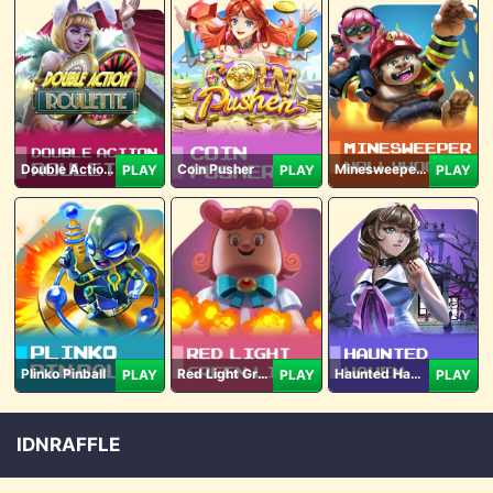
Double Action Roulette
Coin Pusher
Minesweeper Hollywood
PLAY
PLAY
PLAY
Plinko Pinball
Red Light Green Light
Haunted Haven
PLAY
PLAY
PLAY
IDNRAFFLE