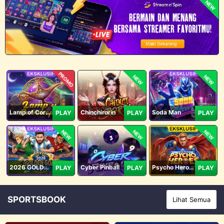
NEW
PROMO
NEW
NEW
Lamp of Cornucopia
Chinchirorin
Soda Man
PLAY
PLAY
PLAY
NEW
NEW
NEW
2026 GOLDEN GOAL RUSH
Cyber Pinball
Psycho Heroes
PLAY
PLAY
PLAY
SPORTSBOOK
Lihat Semua