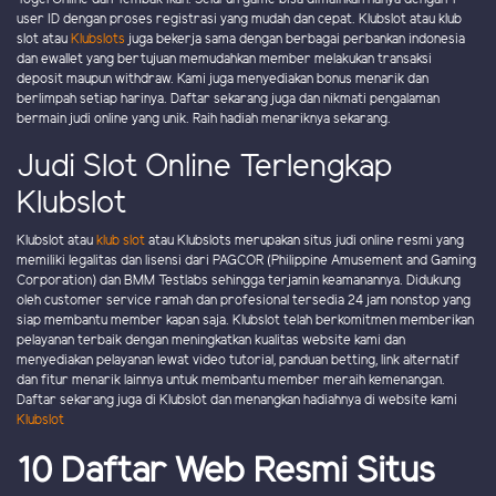
user ID dengan proses registrasi yang mudah dan cepat. Klubslot atau klub
slot atau
Klubslots
juga bekerja sama dengan berbagai perbankan indonesia
dan ewallet yang bertujuan memudahkan member melakukan transaksi
deposit maupun withdraw. Kami juga menyediakan bonus menarik dan
berlimpah setiap harinya. Daftar sekarang juga dan nikmati pengalaman
bermain judi online yang unik. Raih hadiah menariknya sekarang.
Judi Slot Online Terlengkap
Klubslot
Klubslot atau
klub slot
atau Klubslots merupakan situs judi online resmi yang
memiliki legalitas dan lisensi dari PAGCOR (Philippine Amusement and Gaming
Corporation) dan BMM Testlabs sehingga terjamin keamanannya. Didukung
oleh customer service ramah dan profesional tersedia 24 jam nonstop yang
siap membantu member kapan saja. Klubslot telah berkomitmen memberikan
pelayanan terbaik dengan meningkatkan kualitas website kami dan
menyediakan pelayanan lewat video tutorial, panduan betting, link alternatif
dan fitur menarik lainnya untuk membantu member meraih kemenangan.
Daftar sekarang juga di Klubslot dan menangkan hadiahnya di website kami
Klubslot
10 Daftar Web Resmi Situs