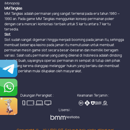
Monopoly.
MMTangkas
MM Tangkas adalah permainan yang sangat terkenal pada era tahun 1980 –
1990 an. Pada game MM Tangkas menggunkan konsep permainan poker
dengan cara mencari kombinasi terbaik untuk 5 kartu antara 7 kartu
tersedia.
Slot
Slot sudah sangat digemari hingga menjadi booming pada jaman itu, sehingga
membuat beberapa kasino pada jaman itu memutuskan untuk membuat
permainan mesin game slot secara besar-besaran dan memiliki beragam
variasi. Salah satu permainan yang paling dikenal di Indonesia adalah dindong
atau slot buah, sayangnya operasi permainan ini sempat di tutup oleh pihak
berwenang karena dianggap melanggar hukum yang berlaku dan membuat
game ini perlahan mulai dilupakan oleh masyarakat.
Dukungan Perangkat :
Keamanan Terjamin :
Lisensi :