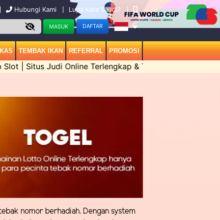
Hubungi Kami
Lupa Kata Sandi?
DAFTAR
KAS
TEMBAK IKAN
REFERRAL
PROMOSI
gkap & Terpercaya di Indonesia! Dapatkan Bonus Deposit Pe
 tebak nomor berhadiah. Dengan system