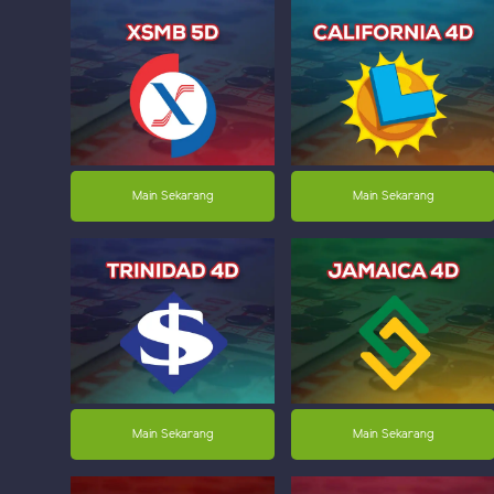
Main Sekarang
Main Sekarang
Main Sekarang
Main Sekarang