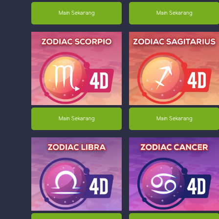
Main Sekarang
Main Sekarang
Main Sekarang
Main Sekarang