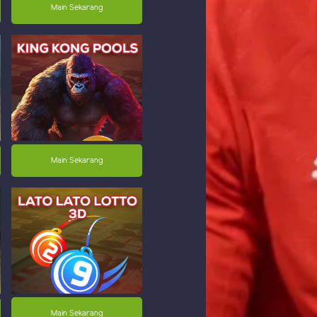
Main Sekarang
Main Sekarang
Main Sekarang