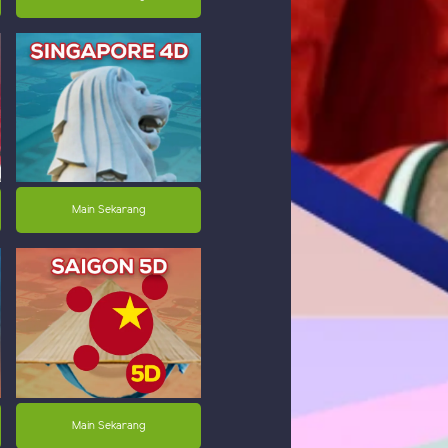
Main Sekarang
Main Sekarang